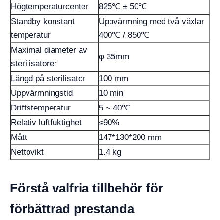
Högtemperaturcenter
825℃ ± 50℃
Standby konstant
Uppvärmning med två växlar
temperatur
400℃ / 850℃
Maximal diameter av
φ 35mm
sterilisatorer
Längd på sterilisator
100 mm
Uppvärmningstid
10 min
Driftstemperatur
5 ~ 40℃
Relativ luftfuktighet
≤90%
Mått
147*130*200 mm
Nettovikt
1.4 kg
Förstå valfria tillbehör för
förbättrad prestanda