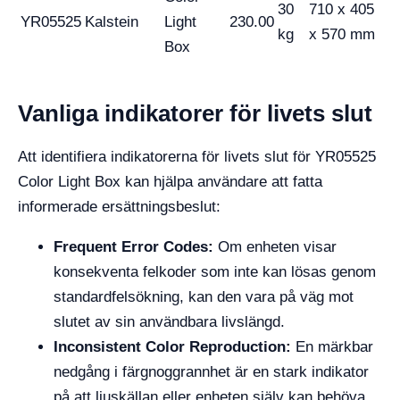
30
710 x 405
YR05525
Kalstein
Light
230.00
kg
x 570 mm
Box
Vanliga indikatorer för livets slut
Att identifiera indikatorerna för livets slut för YR05525
Color Light Box kan hjälpa användare att fatta
informerade ersättningsbeslut:
Frequent Error Codes:
Om enheten visar
konsekventa felkoder som inte kan lösas genom
standardfelsökning, kan den vara på väg mot
slutet av sin användbara livslängd.
Inconsistent Color Reproduction:
En märkbar
nedgång i färgnoggrannhet är en stark indikator
på att ljuskällan eller enheten själv kan behöva