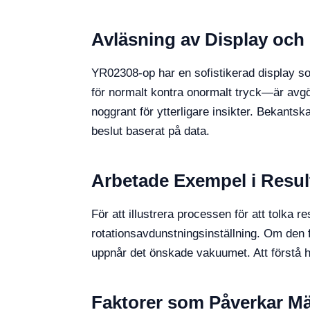
Avläsning av Display och 
YR02308-op har en sofistikerad display s
för normalt kontra onormalt tryck—är avg
noggrant för ytterligare insikter. Bekants
beslut baserat på data.
Arbetade Exempel i Resul
För att illustrera processen för att tolka
rotationsavdunstningsinställning. Om den 
uppnår det önskade vakuumet. Att förstå hur
Faktorer som Påverkar Mä