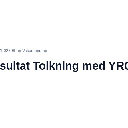
ed YR02308-op Vakuumpump
esultat Tolkning med YR