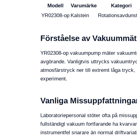
Modell
Varumärke
Kategori
YR02308-op
Kalstein
Rotationsavduns
Förståelse av Vakuummät
YR02308-op vakuumpump mäter vakuumtryck
avgörande. Vanligtvis uttrycks vakuumtryck
atmosfärstryck ner till extremt låga tryck
experiment.
Vanliga Missuppfattningar
Laboratoriepersonal stöter ofta på missupp
fullständigt vakuum fortfarande ha kvarva
instrumentfel snarare än normal driftvaria