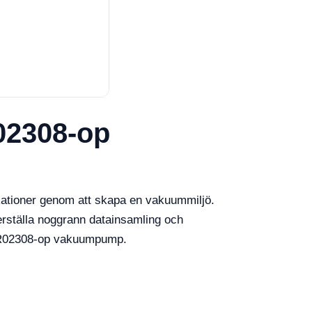
02308-op
ikationer genom att skapa en vakuummiljö.
kerställa noggrann datainsamling och
ll YR02308-op vakuumpump.