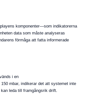
displayens komponenter—som indikatorerna
 enheten data som måste analyseras
ändarens förmåga att fatta informerade
nvänds i en
50 mbar, indikerar det att systemet inte
an leda till framgångsrik drift.