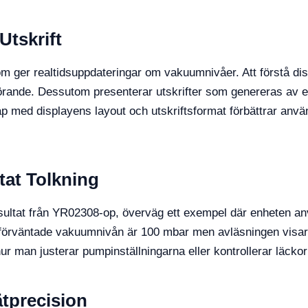
Utskrift
om ger realtidsuppdateringar om vakuumnivåer. Att förstå 
örande. Dessutom presenterar utskrifter som genereras av
kap med displayens layout och utskriftsformat förbättrar anv
tat Tolkning
 resultat från YR02308-op, överväg ett exempel där enheten a
förväntade vakuumnivån är 100 mbar men avläsningen visar 1
 man justerar pumpinställningarna eller kontrollerar läckor k
tprecision