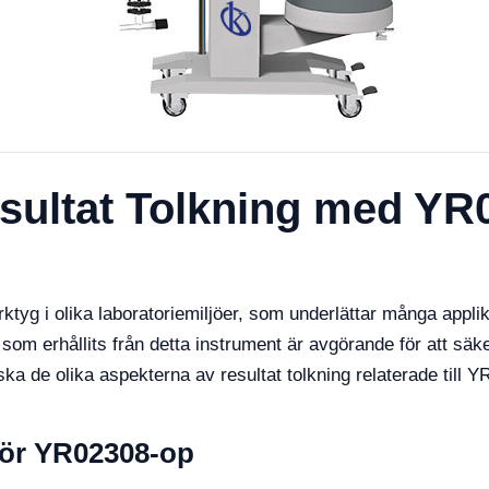
esultat Tolkning med YR
tyg i olika laboratoriemiljöer, som underlättar många appl
 som erhållits från detta instrument är avgörande för att sä
rska de olika aspekterna av resultat tolkning relaterade ti
 för YR02308-op