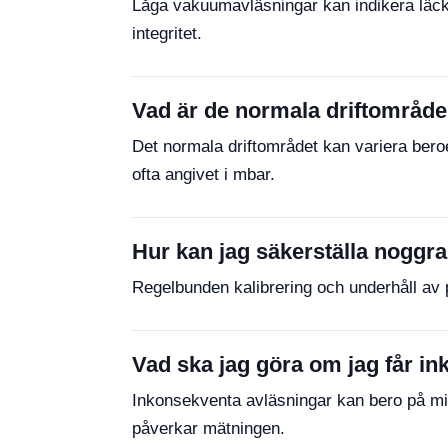
Låga vakuumavläsningar kan indikera läckor 
integritet.
Vad är de normala driftområd
Det normala driftområdet kan variera beroe
ofta angivet i mbar.
Hur kan jag säkerställa noggr
Regelbunden kalibrering och underhåll av p
Vad ska jag göra om jag får i
Inkonsekventa avläsningar kan bero på milj
påverkar mätningen.