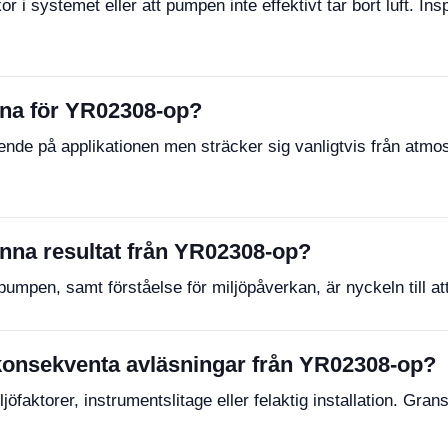
i systemet eller att pumpen inte effektivt tar bort luft. Ins
ena för YR02308-op?
nde på applikationen men sträcker sig vanligtvis från atmosf
anna resultat från YR02308-op?
umpen, samt förståelse för miljöpåverkan, är nyckeln till at
nkonsekventa avläsningar från YR02308-op?
öfaktorer, instrumentslitage eller felaktig installation. Gra