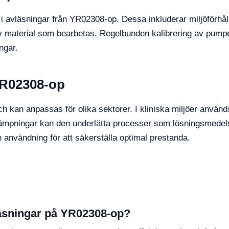
i avläsningar från YR02308-op. Dessa inkluderar miljöförhå
v material som bearbetas. Regelbunden kalibrering av pumpe
ingar.
YR02308-op
an anpassas för olika sektorer. I kliniska miljöer används
tillämpningar kan den underlätta processer som lösningsmedel
h användning för att säkerställa optimal prestanda.
läsningar på YR02308-op?