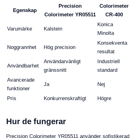
Precision
Colorimeter
Egenskap
Colorimeter YR05511
CR-400
Konica
Varumärke
Kalstein
Minolta
Konsekventa
Noggrannhet
Hög precision
resultat
Användarvänligt
Industriell
Användbarhet
gränssnitt
standard
Avancerade
Ja
Nej
funktioner
Pris
Konkurrenskraftigt
Högre
Hur de fungerar
Precision Colorimeter YR05511 använder sofistikerad