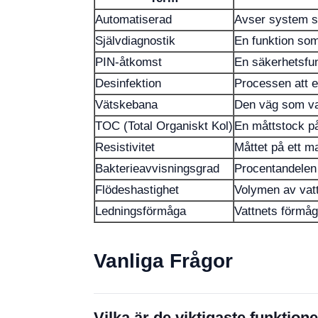
Automatiserad
Avser system so
Självdiagnostik
En funktion som
PIN-åtkomst
En säkerhetsfun
Desinfektion
Processen att e
Vätskebana
Den väg som vat
TOC (Total Organiskt Kol)
En måttstock på 
Resistivitet
Måttet på ett ma
Bakterieavvisningsgrad
Procentandelen 
Flödeshastighet
Volymen av vat
Ledningsförmåga
Vattnets förmåga
Vanliga Frågor
Vilka är de viktigaste funkti