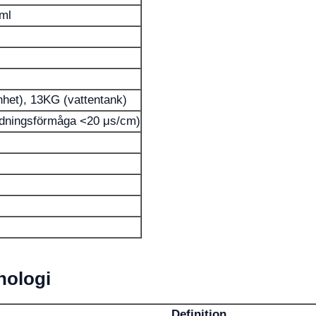
ml
het), 13KG (vattentank)
edningsförmåga <20 μs/cm)
nologi
Definition