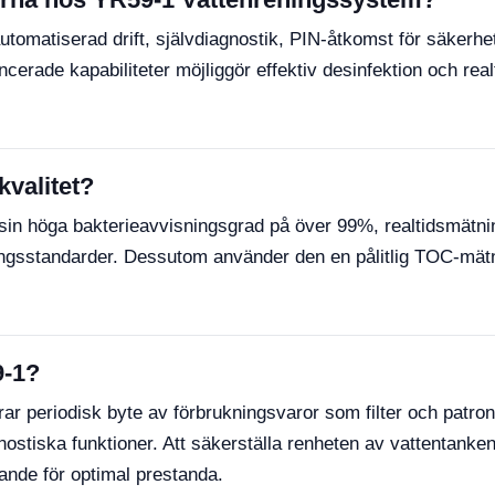
tomatiserad drift, självdiagnostik, PIN-åtkomst för säkerhet
cerade kapabiliteter möjliggör effektiv desinfektion och rea
kvalitet?
in höga bakterieavvisningsgrad på över 99%, realtidsmätning
ingsstandarder. Dessutom använder den en pålitlig TOC-mätn
9-1?
r periodisk byte av förbrukningsvaror som filter och patron
nostiska funktioner. Att säkerställa renheten av vattentank
nde för optimal prestanda.