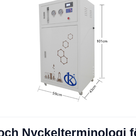
och Nyckelterminologi f