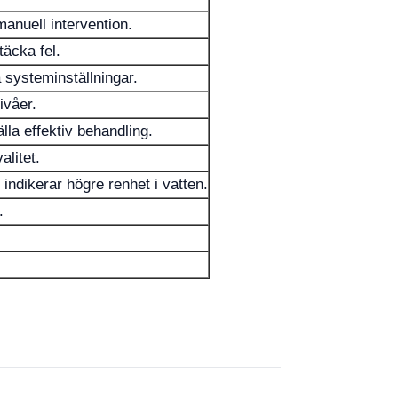
anuell intervention.
äcka fel.
 systeminställningar.
ivåer.
la effektiv behandling.
alitet.
 indikerar högre renhet i vatten.
.