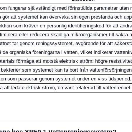
m fungerar självständigt med förinställda parametrar utan m
 gör att systemet kan övervaka sin egen prestanda och uppt
ktion som kräver en personlig identifieringskod för att ändra
liminera eller reducera skadliga mikroorganismer till säkra n
tnet tar genom reningssystemet, avgörande för att säkerstäl
de organiska föreningarna i vatten, vilket indikerar vattenkv
terials förmåga att motstå elektrisk ström; högre resistivitet
bakterier som systemet kan ta bort från vattenförsörjningen
ten som passerar genom systemet under en viss tidsperiod.
 att leda elektrisk ström, omvänt relaterad till vattenrenhet.
onerna hos YR59-1 Vattenreningssystem?