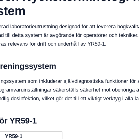
stem
 laboratorieutrustning designad för att leverera högkvalitati
 till detta system är avgörande för operatörer och tekniker. De
as relevans för drift och underhåll av YR59-1.
nreningssystem
ingssystem som inkluderar självdiagnostiska funktioner för 
programvaruinställningar säkerställs säkerhet mot obehöriga
ig desinfektion, vilket gör det till ett viktigt verktyg i alla 
för YR59-1
YR59-1