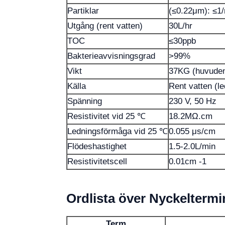
Partiklar
(≤0.22μm): ≤1/
Utgång (rent vatten)
30L/hr
TOC
≤30ppb
Bakterieavvisningsgrad
>99%
Vikt
37KG (huvuden
Källa
Rent vatten (l
Spänning
230 V, 50 Hz
Resistivitet vid 25 ℃
18.2MΩ.cm
Ledningsförmåga vid 25 ℃
0.055 μs/cm
Flödeshastighet
1.5-2.0L/min
Resistivitetscell
0.01cm -1
Ordlista över Nyckeltermi
Term